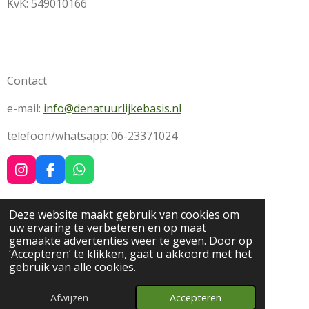
KvK:
549010166
Contact
e-mail:
info@denatuurlijkebasis.nl
telefoon/whatsapp: 06-
23371024
I
F
W
n
a
h
s
c
a
t
e
t
Deze website maakt gebruik van cookies om
Algemene Voorwaarden
a
b
s
uw ervaring te verbeteren en op maat
g
o
A
gemaakte advertenties weer te geven. Door op
Disclaimer
r
o
p
‘Accepteren’ te klikken, gaat u akkoord met het
a
k
p
gebruik van alle cookies.
m
Privacy
© 2025 - 2026 De Natuurlijke Basis
Afwijzen
Accepteren