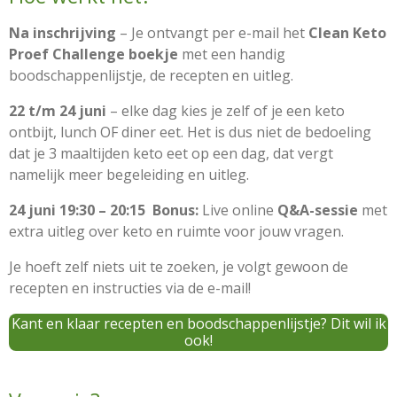
Na inschrijving
– Je ontvangt per e-mail het
Clean Keto
Proef Challenge boekje
met een handig
boodschappenlijstje, de recepten en uitleg.
22 t/m 24 juni
– elke dag kies je zelf of je een keto
ontbijt, lunch OF diner eet. Het is dus niet de bedoeling
dat je 3 maaltijden keto eet op een dag, dat vergt
namelijk meer begeleiding en uitleg.
24 juni 19:30
– 20:15
Bonus:
Live online
Q&A-sessie
met
extra uitleg over keto en ruimte voor jouw vragen.
Je hoeft zelf niets uit te zoeken, je volgt gewoon de
recepten en instructies via de e-mail!
Kant en klaar recepten en boodschappenlijstje? Dit wil ik
ook!