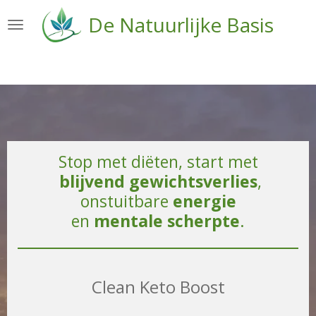
Ga
De Natuurlijke Basis
direct
naar
de
hoofdinhoud
Stop met diëten, start met
blijvend gewichtsverlies
,
onstuitbare
energie
en
mentale scherpte
.
Clean Keto Boost